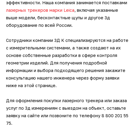
эффективности. Наша компания занимается поставками
3D-сканеры для трекеров
ПО ESI Additive Manufacturing
лазерных трекеров марки Leica
, включая указанные
выше модели, бесконтактные щупы и другое 3д
3D-сканеры для измерительных
ПО Volume Graphics
оборудование по всей России.
рук
ПО TubeShaper
Сотрудники компании 3Д К специализируются на работе
с измерительными системами, а также создают на их
ПО GOM
основе собственные разработки в сфере контроля
геометрии изделий. Для получения подробной
информации и выбора подходящего решения закажите
консультацию нашего инженера через форму заявки
ниже на этой странице.
Для оформления покупки лазерного трекера или заказа
услуг по 3д измерениям с выездом на объект, оставьте
заявку на сайте или позвоните по телефону 8 800 201 55
75.