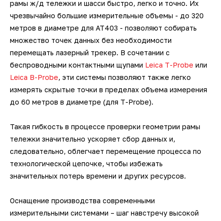
рамы ж/д тележки и шасси быстро, легко и точно. Их
датчики
Фотограмметрические
3D-сканеры для трекеров
3D-сканеры для измерительных
Ручные 3D-сканеры ScanTech
кг
Kinematics
чрезвычайно большие измерительные объемы - до 320
Мультисенсорные измерительные
измерительные системы V-STARS
Промышленные роботы KUKA
Длиномеры
рук
3D-принтеры для печати гипсом
Принадлежности для КИМ
SLM-принтеры Sisma
метров в диаметре для AT403 - позволяют собирать
машины Unimetro
Техническое 3D-зрение
Беспроводные контактные щупы
Ручные 3D-сканеры Creaform
Транспортные платформы KUKA
ПО BendingStudio
множество точек данных без необходимости
Автоматизированные станции
Системы фотограмметрии
Аксессуары и оснастка для рук
3D-принтеры для печати
перемещать лазерный трекер. В сочетании с
Hexagon
Лазерные 2D проекторы
полиамидами
Аксессуары и оснастка для
Ручные 3D-сканеры Scanform
Мобильные роботы KUKA
ПО Metrolog Metrologic Group
беспроводными контактными щупами
Leica T-Probe
или
Оптические измерительные
трекеров
Leica B-Probe
, эти системы позволяют также легко
Автоматизированные станции
Программное обеспечение
машины
3D-принтеры для печати
измерять скрытые точки в пределах объема измерения
Ручные 3D-сканеры AM.TECH
ПО PC-DMIS
SCANOLOGY и ScanTech
биоматериалами
до 60 метров в диаметре (для T-Probe).
Приборы для измерения профиля и
Ручные 3D-сканеры ZG
ПО QUINDOS
Индивидуальные разработки по
Такая гибкость в процессе проверки геометрии рамы
формы
автоматизации
тележки значительно ускоряет сбор данных и,
Наземные 3D-сканеры Leica
ПО TezetCAD 3D Rohrsoftware
следовательно, облегчает перемещение процесса по
Тахеометры и теодолиты
технологической цепочке, чтобы избежать
Автоматизация
Наземные 3D-сканеры АТЛАС
ПО Autodesk PowerINSPECT
значительных потерь времени и других ресурсов.
производственных процессов
Аксессуары для
метрологического оборудования
Наземные 3D-сканеры FARO
ПО Inspire
Оснащение производства современными
измерительными системами – шаг навстречу высокой