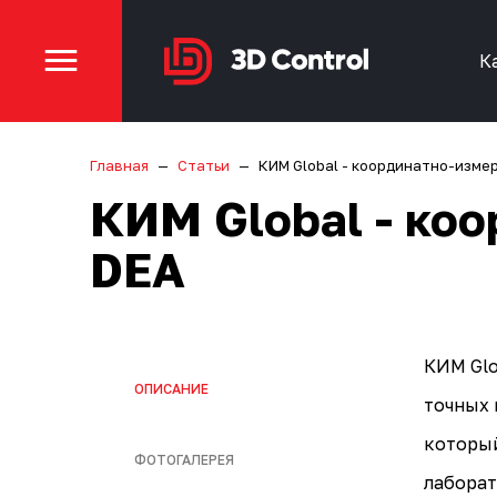
К
Главная
Статьи
КИМ Global - координатно-изме
КИМ Global - ко
DEA
КИМ Glo
ОПИСАНИЕ
точных 
который
ФОТОГАЛЕРЕЯ
лаборат