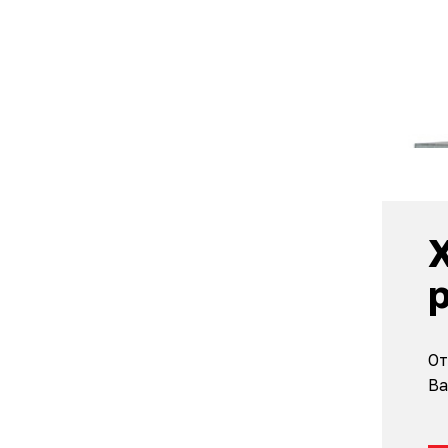
От
Ва