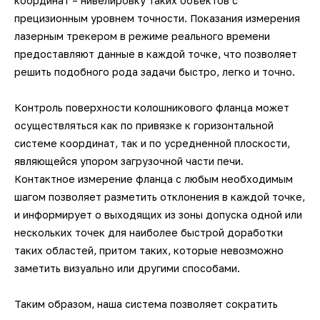
координат – нивелировку таких объектов с
3D-сканеры для трекеров
ПО ESI Additive Manufacturing
прецизионным уровнем точности. Показания измерения
лазерным трекером в режиме реального времени
3D-сканеры для измерительных
ПО Volume Graphics
предоставляют данные в каждой точке, что позволяет
рук
решить подобного рода задачи быстро, легко и точно.
ПО TubeShaper
Контроль поверхности колошникового фланца может
ПО GOM
осуществляться как по привязке к горизонтальной
системе координат, так и по усредненной плоскости,
являющейся упором загрузочной части печи.
Контактное измерение фланца с любым необходимым
шагом позволяет разметить отклонения в каждой точке,
и информирует о выходящих из зоны допуска одной или
нескольких точек для наиболее быстрой доработки
таких областей, притом таких, которые невозможно
заметить визуально или другими способами.
Таким образом, наша система позволяет сократить