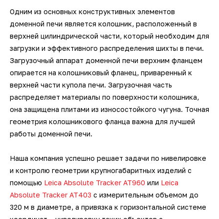
датчики
Фотограмметрические
3D-сканеры для трекеров
3D-сканеры для измерительных
Ручные 3D-сканеры ScanTech
кг
Kinematics
Одним из основных конструктивных элементов
Мультисенсорные измерительные
измерительные системы V-STARS
Промышленные роботы KUKA
Длиномеры
рук
3D-принтеры для печати гипсом
Принадлежности для КИМ
SLM-принтеры Sisma
доменной печи является колошник, расположенный в
машины Unimetro
Техническое 3D-зрение
Беспроводные контактные щупы
Ручные 3D-сканеры Creaform
Транспортные платформы KUKA
ПО BendingStudio
верхней цилиндрической части, который необходим для
Автоматизированные станции
Системы фотограмметрии
Аксессуары и оснастка для рук
3D-принтеры для печати
загрузки и эффективного распределения шихты в печи.
Hexagon
Лазерные 2D проекторы
полиамидами
Загрузочный аппарат доменной печи верхним фланцем
Аксессуары и оснастка для
Ручные 3D-сканеры Scanform
Мобильные роботы KUKA
ПО Metrolog Metrologic Group
опирается на колошниковый фланец, приваренный к
Оптические измерительные
трекеров
Автоматизированные станции
верхней части купола печи. Загрузочная часть
Программное обеспечение
машины
3D-принтеры для печати
Ручные 3D-сканеры AM.TECH
ПО PC-DMIS
SCANOLOGY и ScanTech
распределяет материалы по поверхности колошника,
биоматериалами
она защищена плитами из износостойкого чугуна. Точная
Приборы для измерения профиля и
Ручные 3D-сканеры ZG
ПО QUINDOS
геометрия колошникового фланца важна для лучшей
Индивидуальные разработки по
формы
работы доменной печи.
автоматизации
Наземные 3D-сканеры Leica
ПО TezetCAD 3D Rohrsoftware
Тахеометры и теодолиты
Наша компания успешно решает задачи по нивелировке
Автоматизация
Наземные 3D-сканеры АТЛАС
ПО Autodesk PowerINSPECT
и контролю геометрии крупногабаритных изделий с
производственных процессов
Аксессуары для
помощью
Leica Absolute Tracker AT960
или
Leica
метрологического оборудования
Absolute Tracker AT403
с измерительным объемом до
Наземные 3D-сканеры FARO
ПО Inspire
320 м в диаметре, а привязка к горизонтальной системе