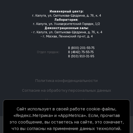
Инженерный центр:
г. Калуга, ул. Салтыкова-Щедрина, д. 76, к. 4
Лаборатория:
г. Калуга, ул. Университетский Городок, 1/2
Демонстрационные залы:
- г. Калуга, ул. Салтыкова-Щедрина, д. 76, к. 4
- г. Москва, Ленинский пр-кт, д. 4
8 (800) 201-55-75
Отдел продаж:
8 (4842) 75-55-75
8 (910) 910-31-95
Политика конфиденциальности
Согласие на обработку персональных данных
Использование cookie
Сайт использует в своей работе cookie-файлы,
«Яндекс.Метрика» и «AppMetrica». Если, прочитав
это сообщение, вы остаетесь на сайте, это означает,
ООО «3Д К» © 2017-2026. Все права
что вы согласны на применение данных технологий.
защищены. Не является
публичной офертой.