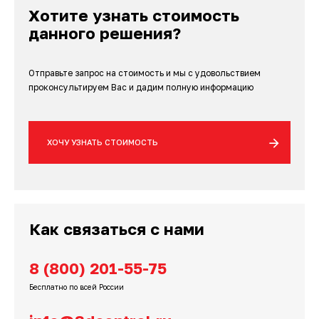
3D-сканеры для трекеров
ПО ESI Additive Manufacturing
Хотите узнать стоимость
данного решения?
3D-сканеры для измерительных
ПО Volume Graphics
рук
Отправьте запрос на стоимость и мы с удовольствием
ПО TubeShaper
проконсультируем Вас и дадим полную информацию
ПО GOM
ХОЧУ УЗНАТЬ СТОИМОСТЬ
Как связаться с нами
8 (800) 201-55-75
Бесплатно по всей России