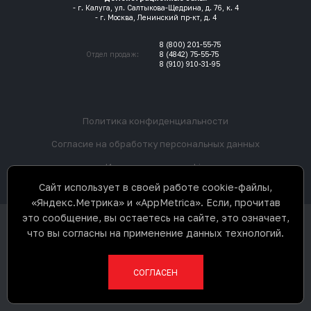
- г. Калуга, ул. Салтыкова-Щедрина, д. 76, к. 4
- г. Москва, Ленинский пр-кт, д. 4
8 (800) 201-55-75
Отдел продаж:
8 (4842) 75-55-75
8 (910) 910-31-95
Политика конфиденциальности
Согласие на обработку персональных данных
Использование cookie
Сайт использует в своей работе cookie-файлы,
«Яндекс.Метрика» и «AppMetrica». Если, прочитав
это сообщение, вы остаетесь на сайте, это означает,
ООО «3Д К» © 2017-2026. Все права
что вы согласны на применение данных технологий.
защищены. Не является
публичной офертой.
Разработка сайта
СОГЛАСЕН