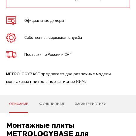
3D-сканеры для трекеров
ПО ESI Additive Manufacturing
3D-сканеры для измерительных
ПО Volume Graphics
Официальные дилеры
рук
ПО TubeShaper
Собственная сервисная служба
ПО GOM
Поставки по России и СНГ
METROLOGYBASE предлагает две различные модели
монтажных плит для портативных КИМ.
ОПИСАНИЕ
ФУНКЦИОНАЛ
ХАРАКТЕРИСТИКИ
Монтажные плиты
METROLOGYBASE для