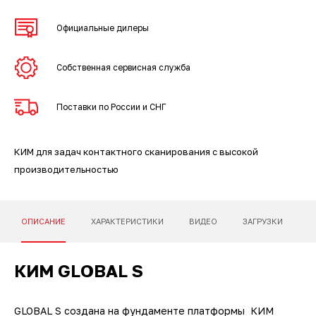
3D-сканеры для трекеров
ПО ESI Additive Manufacturing
Официальные дилеры
3D-сканеры для измерительных
ПО Volume Graphics
рук
Собственная сервисная служба
ПО TubeShaper
Поставки по России и СНГ
ПО GOM
КИМ для задач контактного сканирования с высокой
производительностью
ОПИСАНИЕ
ХАРАКТЕРИСТИКИ
ВИДЕО
ЗАГРУЗКИ
КИМ GLOBAL S
GLOBAL S создана на фундаменте платформы КИМ