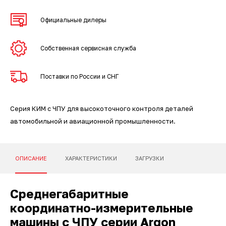
3D-сканеры для трекеров
ПО ESI Additive Manufacturing
Официальные дилеры
3D-сканеры для измерительных
ПО Volume Graphics
рук
Собственная сервисная служба
ПО TubeShaper
Поставки по России и СНГ
ПО GOM
Серия КИМ с ЧПУ для высокоточного контроля деталей
автомобильной и авиационной промышленности.
ОПИСАНИЕ
ХАРАКТЕРИСТИКИ
ЗАГРУЗКИ
Среднегабаритные
координатно-измерительные
машины с ЧПУ серии Argon