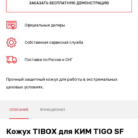
3D-сканеры для трекеров
ПО ESI Additive Manufacturing
ЗАКАЗАТЬ БЕСПЛАТНУЮ ДЕМОНСТРАЦИЮ
3D-сканеры для измерительных
ПО Volume Graphics
Официальные дилеры
рук
ПО TubeShaper
Собственная сервисная служба
ПО GOM
Поставки по России и СНГ
Прочный защитный кожух для работы в экстремальных
цеховых условиях.
ОПИСАНИЕ
ФУНКЦИОНАЛ
Кожух TIBOX для КИМ TIGO SF