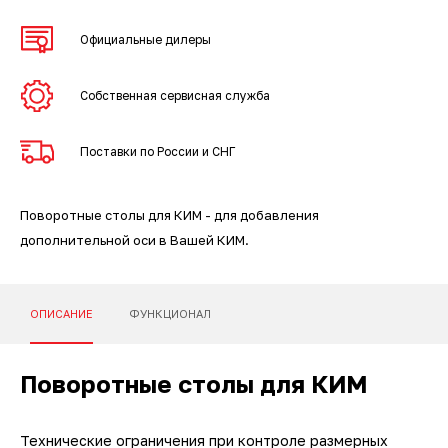
3D-сканеры для трекеров
ПО ESI Additive Manufacturing
Официальные дилеры
3D-сканеры для измерительных
ПО Volume Graphics
рук
Собственная сервисная служба
ПО TubeShaper
Поставки по России и СНГ
ПО GOM
Поворотные столы для КИМ - для добавления
дополнительной оси в Вашей КИМ.
ОПИСАНИЕ
ФУНКЦИОНАЛ
Поворотные столы для КИМ
Технические ограничения при контроле размерных