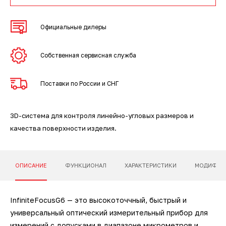
3D-сканеры для трекеров
ПО ESI Additive Manufacturing
Официальные дилеры
3D-сканеры для измерительных
ПО Volume Graphics
рук
Собственная сервисная служба
ПО TubeShaper
Поставки по России и СНГ
ПО GOM
3D-система для контроля линейно-угловых размеров и
качества поверхности изделия.
ОПИСАНИЕ
ФУНКЦИОНАЛ
ХАРАКТЕРИСТИКИ
МОДИФИК
InfiniteFocusG6 — это высокоточчный, быстрый и
универсальный оптический измерительный прибор для
измерений с допусками в диапазоне микрометров и