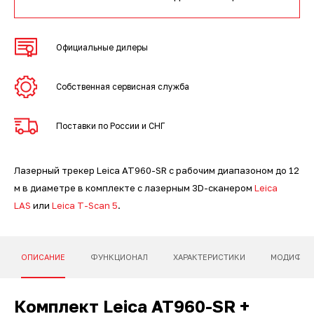
3D-сканеры для трекеров
ПО ESI Additive Manufacturing
3D-сканеры для измерительных
ПО Volume Graphics
Официальные дилеры
рук
ПО TubeShaper
Собственная сервисная служба
ПО GOM
Поставки по России и СНГ
Лазерный трекер Leica AT960-SR с рабочим диапазоном до 12
м в диаметре в комплекте с лазерным 3D-сканером
Leica
LAS
или
Leica T-Scan 5
.
ОПИСАНИЕ
ФУНКЦИОНАЛ
ХАРАКТЕРИСТИКИ
МОДИФИК
Комплект Leica AT960-SR +