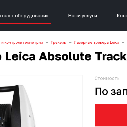
аталог оборудования
Наши услуги
Кон
ля контроля геометрии
Трекеры
Лазерные трекеры Leica
Leica Absolute Trac
Стоимость
По за