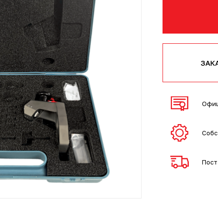
ЗАК
Офиц
Собс
Пост