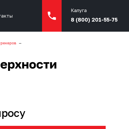
Калуга
такты
8 (800) 201-55-75
трекеров
верхности
просу