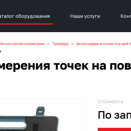
аталог оборудования
Наши услуги
Кон
ля контроля геометрии
Трекеры
Аксессуары и оснастка для 
а
мерения точек на по
Стоимость
По за