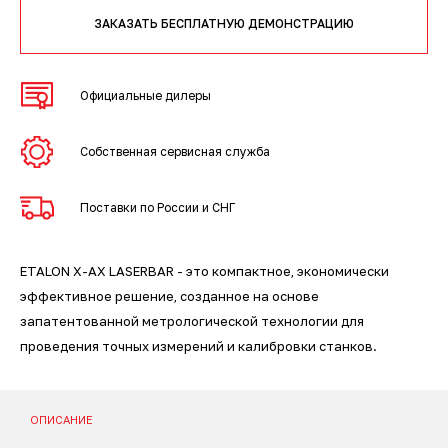
3D-сканеры для трекеров
ПО ESI Additive Manufacturing
ЗАКАЗАТЬ БЕСПЛАТНУЮ ДЕМОНСТРАЦИЮ
3D-сканеры для измерительных
ПО Volume Graphics
рук
Официальные дилеры
ПО TubeShaper
Собственная сервисная служба
ПО GOM
Поставки по России и СНГ
ETALON X-AX LASERBAR - это компактное, экономически
эффективное решение, созданное на основе
запатентованной метрологической технологии для
проведения точных измерений и калибровки станков.
ОПИСАНИЕ