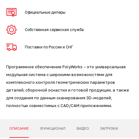
3D-сканеры для трекеров
ПО ESI Additive Manufacturing
Официальные дилеры
3D-сканеры для измерительных
ПО Volume Graphics
рук
Собственная сервисная служба
ПО TubeShaper
Поставки по России и СНГ
ПО GOM
Программное обеспечение PolyWorks – это универсальная
модульная система с широкими возможностями для
комплексного контроля геометрических параметров
деталей, сборочной оснастки и готовой продукции, а также
для создания по данным сканирования 3D-моделей,
полностью совместимых с CAD/CAM приложениями.
ОПИСАНИЕ
ФУНКЦИОНАЛ
ВИДЕО
ЗАГРУЗКИ