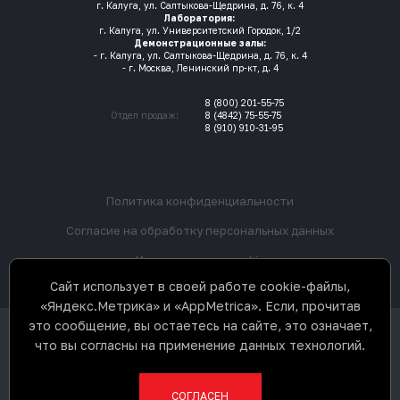
г. Калуга, ул. Салтыкова-Щедрина, д. 76, к. 4
Лаборатория:
г. Калуга, ул. Университетский Городок, 1/2
Демонстрационные залы:
- г. Калуга, ул. Салтыкова-Щедрина, д. 76, к. 4
- г. Москва, Ленинский пр-кт, д. 4
8 (800) 201-55-75
Отдел продаж:
8 (4842) 75-55-75
8 (910) 910-31-95
Политика конфиденциальности
Согласие на обработку персональных данных
Использование cookie
Сайт использует в своей работе cookie-файлы,
«Яндекс.Метрика» и «AppMetrica». Если, прочитав
это сообщение, вы остаетесь на сайте, это означает,
ООО «3Д К» © 2017-2026. Все права
что вы согласны на применение данных технологий.
защищены. Не является
публичной офертой.
Разработка сайта
СОГЛАСЕН