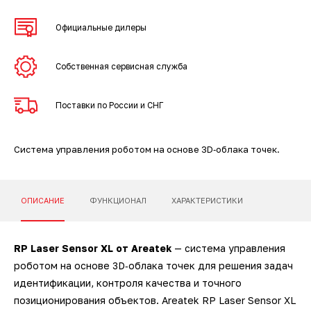
3D-сканеры для трекеров
ПО ESI Additive Manufacturing
Официальные дилеры
3D-сканеры для измерительных
ПО Volume Graphics
рук
Собственная сервисная служба
ПО TubeShaper
Поставки по России и СНГ
ПО GOM
Система управления роботом на основе 3D‑облака точек.
ОПИСАНИЕ
ФУНКЦИОНАЛ
ХАРАКТЕРИСТИКИ
RP Laser Sensor XL от Areatek
— система управления
роботом на основе 3D‑облака точек для решения задач
идентификации, контроля качества и точного
позиционирования объектов. Areatek RP Laser Sensor XL