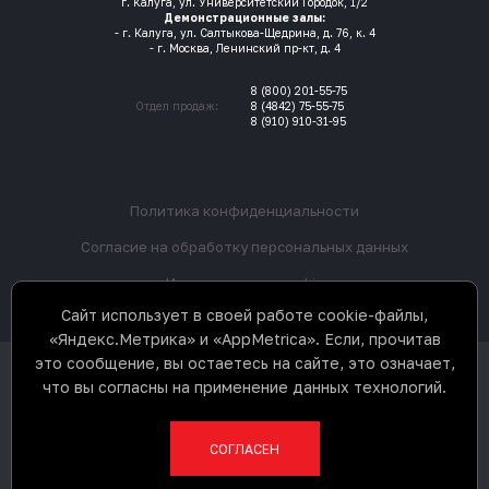
г. Калуга, ул. Университетский Городок, 1/2
Демонстрационные залы:
- г. Калуга, ул. Салтыкова-Щедрина, д. 76, к. 4
- г. Москва, Ленинский пр-кт, д. 4
8 (800) 201-55-75
Отдел продаж:
8 (4842) 75-55-75
8 (910) 910-31-95
Политика конфиденциальности
Согласие на обработку персональных данных
Использование cookie
Сайт использует в своей работе cookie-файлы,
«Яндекс.Метрика» и «AppMetrica». Если, прочитав
это сообщение, вы остаетесь на сайте, это означает,
ООО «3Д К» © 2017-2026. Все права
что вы согласны на применение данных технологий.
защищены. Не является
публичной офертой.
Разработка сайта
СОГЛАСЕН