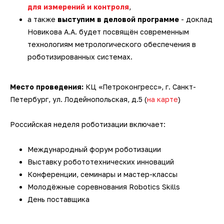
3D-сканеры для трекеров
ПО ESI Additive Manufacturing
для измерений и контроля
,
а также
выступим в деловой программе
- доклад
Новикова А.А. будет посвящён современным
3D-сканеры для измерительных
ПО Volume Graphics
технологиям метрологического обеспечения в
рук
роботизированных системах.
ПО TubeShaper
Место проведения:
ПО GOM
КЦ «Петроконгресс», г. Санкт-
Петербург, ул. Лодейнопольская, д.5 (
на карте
)
Российская неделя роботизации включает:
Международный форум роботизации
Выставку робототехнических инноваций
Конференции, семинары и мастер-классы
Молодёжные соревнования Robotics Skills
День поставщика