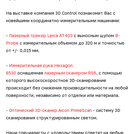
3D-сканеры для трекеров
ПО ESI Additive Manufacturing
На выставке компания 3D Control познакомит Вас с
3D-сканеры для измерительных
ПО Volume Graphics
новейшими координатно-измерительными машинами:
рук
-
Лазерный трекер Leica AT403
ПО TubeShaper
с выносным щупом
B-
Probe
c измерительным объемом до 320 м и точностью
от +/- 0,015 мм.
ПО GOM
-
Измерительная рука Hexagon
8530
оснащенная
лазерным сканером RS6
, с помощью
которого высокоскоростное 3D-сканирование
происходит без снижения производительности на любой
поверхности, независимо от отделки или материала.
-
Оптический 3D-сканер Aicon PrimeScan
- систему 3D
сканирования структурированным светом.
Наши специалисты с удовольствием ответят на любые,