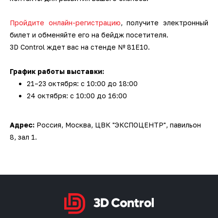
3D-сканеры для трекеров
ПО ESI Additive Manufacturing
Пройдите онлайн-регистрацию
, получите электронный
3D-сканеры для измерительных
ПО Volume Graphics
билет и обменяйте его на бейдж посетителя.
рук
3D Control ждет вас на стенде № 81Е10.
ПО TubeShaper
График работы выставки:
21–23 октября: с 10:00 до 18:00
ПО GOM
24 октября: с 10:00 до 16:00
Адрес:
Россия, Москва, ЦВК "ЭКСПОЦЕНТР", павильон
8, зал 1.