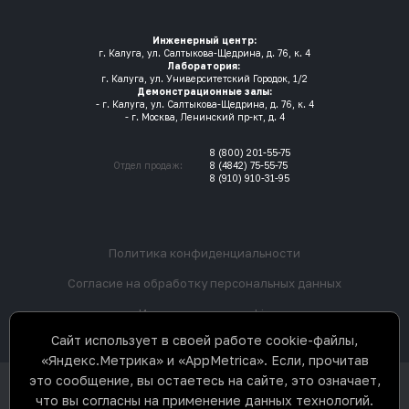
Инженерный центр:
г. Калуга, ул. Салтыкова-Щедрина, д. 76, к. 4
Лаборатория:
г. Калуга, ул. Университетский Городок, 1/2
Демонстрационные залы:
- г. Калуга, ул. Салтыкова-Щедрина, д. 76, к. 4
- г. Москва, Ленинский пр-кт, д. 4
8 (800) 201-55-75
Отдел продаж:
8 (4842) 75-55-75
8 (910) 910-31-95
Политика конфиденциальности
Согласие на обработку персональных данных
Использование cookie
Сайт использует в своей работе cookie-файлы,
«Яндекс.Метрика» и «AppMetrica». Если, прочитав
это сообщение, вы остаетесь на сайте, это означает,
ООО «3Д К» © 2017-2026. Все права
что вы согласны на применение данных технологий.
защищены. Не является