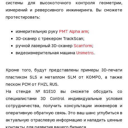
системы для высокоточного контроля геометрии,
датчики
Фотограмметрические
3D-сканеры для трекеров
3D-сканеры для измерительных
Ручные 3D-сканеры ScanTech
кг
Kinematics
измерений и реверсивного инжиниринга. Вы сможете
Мультисенсорные измерительные
измерительные системы V-STARS
Промышленные роботы KUKA
Длиномеры
рук
3D-принтеры для печати гипсом
Принадлежности для КИМ
SLM-принтеры Sisma
протестировать:
машины Unimetro
Техническое 3D-зрение
Беспроводные контактные щупы
Ручные 3D-сканеры Creaform
Транспортные платформы KUKA
ПО BendingStudio
Автоматизированные станции
Системы фотограмметрии
Аксессуары и оснастка для рук
3D-принтеры для печати
измерительную руку
PMT Alpha arm
;
Hexagon
Лазерные 2D проекторы
полиамидами
Аксессуары и оснастка для
Ручные 3D-сканеры Scanform
Мобильные роботы KUKA
ПО Metrolog Metrologic Group
3D-сканер с трекером TrackScan;
Оптические измерительные
трекеров
ручной лазерный 3D-сканер
Scanform
;
Автоматизированные станции
Программное обеспечение
машины
3D-принтеры для печати
Ручные 3D-сканеры AM.TECH
ПО PC-DMIS
видеоизмерительная машина
Unimetro
.
SCANOLOGY и ScanTech
биоматериалами
Приборы для измерения профиля и
Ручные 3D-сканеры ZG
ПО QUINDOS
Кроме того, будут представлены примеры 3D-печати
Индивидуальные разработки по
формы
пластиком SLS и металлом SLM от KOMPO, а также
автоматизации
Наземные 3D-сканеры Leica
ПО TezetCAD 3D Rohrsoftware
песком PCM от FHZL RUS.
Тахеометры и теодолиты
На стенде №81Е10 вы сможете обсудить со
Автоматизация
специалистами 3D Control индивидуальные условия
Наземные 3D-сканеры АТЛАС
ПО Autodesk PowerINSPECT
производственных процессов
Аксессуары для
сотрудничества, получить консультации инженеров и
метрологического оборудования
оперативную обратную связь. Это ваш шанс углубиться в
Наземные 3D-сканеры FARO
ПО Inspire
актуальную отраслевую информацию и наладить ценные
контакты для развития вашего бизнеса.