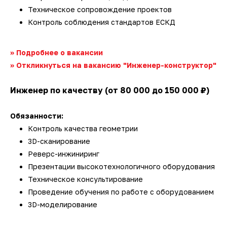
3D-сканеры для трекеров
ПО ESI Additive Manufacturing
Техническое сопровождение проектов
Контроль соблюдения стандартов ЕСКД
3D-сканеры для измерительных
ПО Volume Graphics
рук
>> Подробнее о вакансии
ПО TubeShaper
>> Откликнуться на вакансию "Инженер-конструктор"
ПО GOM
Инженер по качеству (от 80 000 до 150 000 ₽)
Обязанности:
Контроль качества геометрии
3D-сканирование
Реверс-инжиниринг
Презентации высокотехнологичного оборудования
Техническое консультирование
Проведение обучения по работе с оборудованием
3D-моделирование