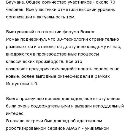
Баумана. Общее количество участников - около 70
датчики
Фотограмметрические
3D-сканеры для трекеров
3D-сканеры для измерительных
Ручные 3D-сканеры ScanTech
кг
Kinematics
человек! Все участники отметили высокий уровень
Мультисенсорные измерительные
измерительные системы V-STARS
Промышленные роботы KUKA
Длиномеры
рук
3D-принтеры для печати гипсом
Принадлежности для КИМ
SLM-принтеры Sisma
организации и актуальность тем.
машины Unimetro
Техническое 3D-зрение
Беспроводные контактные щупы
Ручные 3D-сканеры Creaform
Транспортные платформы KUKA
ПО BendingStudio
Автоматизированные станции
Системы фотограмметрии
Аксессуары и оснастка для рук
3D-принтеры для печати
Выступивший на открытии форума Волков
Hexagon
Лазерные 2D проекторы
полиамидами
Аксессуары и оснастка для
Ручные 3D-сканеры Scanform
Мобильные роботы KUKA
ПО Metrolog Metrologic Group
Роман
подчеркнул, что 3D-технологии стремительно
Оптические измерительные
трекеров
развиваются и становятся доступнее каждому из нас,
Автоматизированные станции
Программное обеспечение
машины
3D-принтеры для печати
внедряются в производственные процессы
Ручные 3D-сканеры AM.TECH
ПО PC-DMIS
SCANOLOGY и ScanTech
биоматериалами
классических производств. Все это
позволяет предприятиям задействовать совершенно
Приборы для измерения профиля и
Ручные 3D-сканеры ZG
ПО QUINDOS
Индивидуальные разработки по
новые, более выгодные бизнес-модели в рамках
формы
автоматизации
Индустрии 4.0.
Наземные 3D-сканеры Leica
ПО TezetCAD 3D Rohrsoftware
Тахеометры и теодолиты
Всего прозвучало восемь докладов, все выступления
Автоматизация
Наземные 3D-сканеры АТЛАС
ПО Autodesk PowerINSPECT
были очень содержательными и вызвали неподдельный
производственных процессов
Аксессуары для
интерес.
метрологического оборудования
Наземные 3D-сканеры FARO
ПО Inspire
В начале встречи был доклад об адаптивном
роботизированном сервисе ABAGY – уникальном