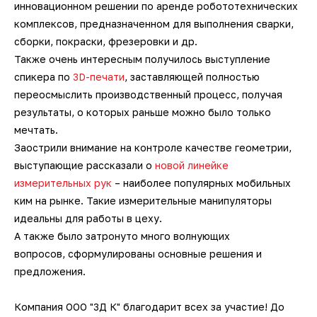
инновационном решении по аренде робототехнических
3D-сканеры для трекеров
ПО ESI Additive Manufacturing
комплексов, предназначенном для выполнения сварки,
сборки, покраски, фрезеровки и др.
3D-сканеры для измерительных
ПО Volume Graphics
Также очень интересным получилось выступление
рук
спикера по
3D-печати
, заставляющей полностью
ПО TubeShaper
переосмыслить производственный процесс, получая
результаты, о которых раньше можно было только
ПО GOM
мечтать.
Заострили внимание на контроле качестве геометрии,
выступающие рассказали о
новой линейке
измерительных рук
– наиболее популярных мобильных
ким на рынке. Такие измерительные манипуляторы
идеальны для работы в цеху.
А также было затронуто много волнующих
вопросов, сформулированы основные решения и
предложения.
Компания ООО "3Д К" благодарит всех за участие! До