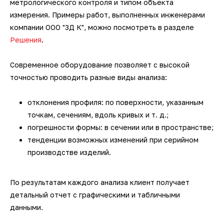
метрологического контроля и типом объекта
3D-сканеры для трекеров
ПО ESI Additive Manufacturing
измерения. Примеры работ, выполненных инженерами
компании ООО "3Д К", можно посмотреть в разделе
3D-сканеры для измерительных
ПО Volume Graphics
Решения
.
рук
ПО TubeShaper
Современное оборудование позволяет с высокой
точностью проводить разные виды анализа:
ПО GOM
отклонения профиля: по поверхности, указанным
точкам, сечениям, вдоль кривых и т. д.;
погрешности формы: в сечении или в пространстве;
тенденции возможных изменений при серийном
производстве изделий.
По результатам каждого анализа клиент получает
детальный отчет с графическими и табличными
данными.