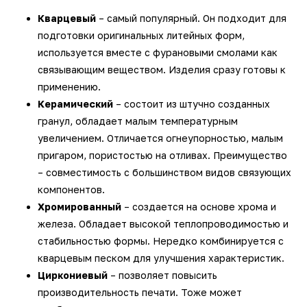
3D-сканеры для трекеров
ПО ESI Additive Manufacturing
Кварцевый
– самый популярный. Он подходит для
подготовки оригинальных литейных форм,
3D-сканеры для измерительных
ПО Volume Graphics
используется вместе с фурановыми смолами как
рук
связывающим веществом. Изделия сразу готовы к
ПО TubeShaper
применению.
Керамический
– состоит из штучно созданных
ПО GOM
гранул, обладает малым температурным
увеличением. Отличается огнеупорностью, малым
пригаром, пористостью на отливах. Преимущество
– совместимость с большинством видов связующих
компонентов.
Хромированный
– создается на основе хрома и
железа. Обладает высокой теплопроводимостью и
стабильностью формы. Нередко комбинируется с
кварцевым песком для улучшения характеристик.
Циркониевый
– позволяет повысить
производительность печати. Тоже может