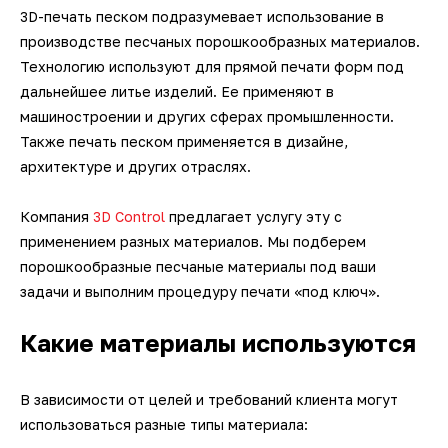
датчики
Фотограмметрические
3D-печать
3D-сканеры для трекеров
3D-сканеры для измерительных
Ручные 3D-сканеры ScanTech
кг
Kinematics
песком подразумевает использование в
Мультисенсорные измерительные
измерительные системы V-STARS
Промышленные роботы KUKA
производстве песчаных порошкообразных материалов.
Длиномеры
рук
3D-принтеры для печати гипсом
Принадлежности для КИМ
SLM-принтеры Sisma
машины Unimetro
Технологию используют для прямой печати форм под
Техническое 3D-зрение
Беспроводные контактные щупы
Ручные 3D-сканеры Creaform
Транспортные платформы KUKA
ПО BendingStudio
дальнейшее литье изделий. Ее применяют в
Автоматизированные станции
Системы фотограмметрии
Аксессуары и оснастка для рук
3D-принтеры для печати
машиностроении и других сферах промышленности.
Hexagon
Лазерные 2D проекторы
полиамидами
Аксессуары и оснастка для
Ручные 3D-сканеры Scanform
Мобильные роботы KUKA
ПО Metrolog Metrologic Group
Также печать песком применяется в дизайне,
Оптические измерительные
трекеров
архитектуре и других отраслях.
Автоматизированные станции
Программное обеспечение
машины
3D-принтеры для печати
Ручные 3D-сканеры AM.TECH
ПО PC-DMIS
SCANOLOGY и ScanTech
биоматериалами
Компания
3D Control
предлагает услугу эту с
Приборы для измерения профиля и
Ручные 3D-сканеры ZG
ПО QUINDOS
применением разных материалов. Мы подберем
Индивидуальные разработки по
формы
порошкообразные песчаные материалы под ваши
автоматизации
задачи и выполним процедуру печати «под ключ».
Наземные 3D-сканеры Leica
ПО TezetCAD 3D Rohrsoftware
Тахеометры и теодолиты
Автоматизация
Какие материалы используются
Наземные 3D-сканеры АТЛАС
ПО Autodesk PowerINSPECT
производственных процессов
Аксессуары для
метрологического оборудования
В зависимости от целей и требований клиента могут
Наземные 3D-сканеры FARO
ПО Inspire
использоваться разные типы материала: