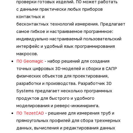
проверки готовых изделий. ПО может работать
3D-сканеры для трекеров
ПО ESI Additive Manufacturing
с данными практически любых приборов
контактных и
3D-сканеры для измерительных
ПО Volume Graphics
бесконтактных технологий измерения. Предлагает
рук
самое гибкое и настраиваемое программное:
ПО TubeShaper
индивидуально настраиваемый пользовательский
интерфейс и удобный язык программирования
ПО GOM
макросов.
ПО Geomagic
- набор решений для создания
точных цифровых 3D-моделей и сборки в САПР
физических объектов для проектирования,
разработки и производства. Разработчик 3D
Systems предлагает несколько программных
продуктов для быстрого и удобного
моделирования и реверс-инжиниринга.
ПО TezetCAD
- решение для измерения труб и
прямоугольных профилей для сбора трехмерных
данных, вычисления и редактирования данных