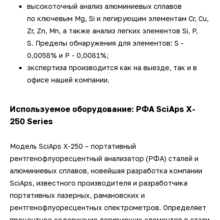
высокоточный анализ алюминиевых сплавов
по ключевым Mg, Si и легирующим элементам Cr, Cu,
Zr, Zn, Mn, а также анализ легких элементов Si, P,
S. Пределы обнаружения для элементов: S -
0,0058% и P - 0,0081%;
экспертиза производится как на выезде, так и в
офисе нашей компании.
Используемое
оборудование: РФА SciAps X-
250 Series
Модель SciAps X-250 – портативный
рентгенофлуоресцентный анализатор (РФА) сталей и
алюминиевых сплавов, новейшая разработка компании
SciAps, известного производителя и разработчика
портативных лазерных, рамановских и
рентгенофлуоресцентных спектрометров. Определяет
процентное содержание легирующих элементов в стали