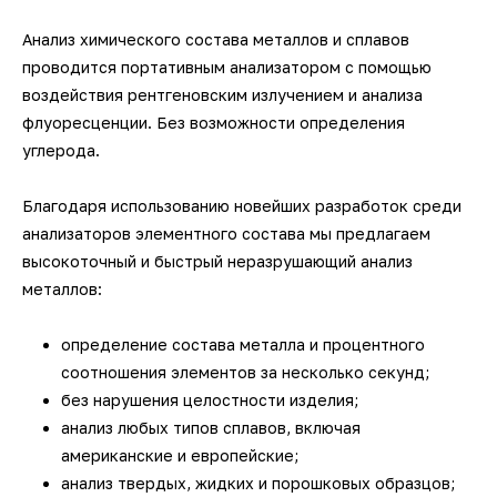
3D-сканеры для трекеров
ПО ESI Additive Manufacturing
Анализ химического состава металлов и сплавов
проводится портативным анализатором с помощью
3D-сканеры для измерительных
ПО Volume Graphics
воздействия рентгеновским излучением и анализа
рук
флуоресценции. Без возможности определения
ПО TubeShaper
углерода.
ПО GOM
Благодаря использованию новейших разработок среди
анализаторов элементного состава мы предлагаем
высокоточный и быстрый неразрушающий анализ
металлов:
определение состава металла и процентного
соотношения элементов за несколько секунд;
без нарушения целостности изделия;
анализ любых типов сплавов, включая
американские и европейские;
анализ твердых, жидких и порошковых образцов;