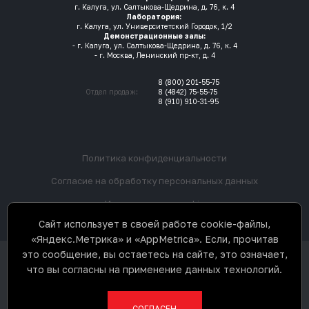
г. Калуга, ул. Салтыкова-Щедрина, д. 76, к. 4
Лаборатория:
г. Калуга, ул. Университетский Городок, 1/2
Демонстрационные залы:
- г. Калуга, ул. Салтыкова-Щедрина, д. 76, к. 4
- г. Москва, Ленинский пр-кт, д. 4
8 (800) 201-55-75
Отдел продаж:
8 (4842) 75-55-75
8 (910) 910-31-95
Политика конфиденциальности
Согласие на обработку персональных данных
Использование cookie
Сайт использует в своей работе cookie-файлы,
«Яндекс.Метрика» и «AppMetrica». Если, прочитав
это сообщение, вы остаетесь на сайте, это означает,
ООО «3Д К» © 2017-2026. Все права
что вы согласны на применение данных технологий.
защищены. Не является
публичной офертой.
Разработка сайта
СОГЛАСЕН