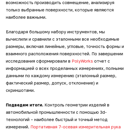
возможность производить совмещение, анализируя
3D-сканеры для трекеров
ПО ESI Additive Manufacturing
только выбранные поверхности, которые являются
наиболее важными.
3D-сканеры для измерительных
ПО Volume Graphics
рук
Благодаря большому набору инструментов, мы
ПО TubeShaper
вычислили и сравнили с эталонными все необходимые
размеры, включая линейные, угловые, точность формы и
ПО GOM
взаимного расположения поверхностей. По завершении
исследования сформировали в
PolyWorks
отчет с
информацией о всех проделанных измерениях, полными
данными по каждому измерению (эталонный размер,
фактический размер, допуск, отклонение) и
скриншотами.
Подведем итоги.
Контроль геометрии изделий в
автомобильной промышленности с помощью 3d-
технологий – наиболее быстрый и точный метод
измерений.
Портативная 7-осевая измерительная рука