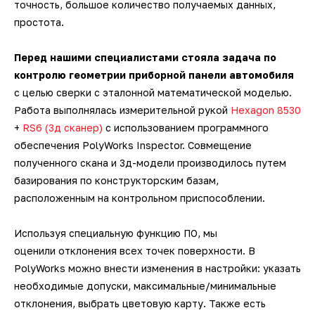
точность, большое количество получаемых данных,
датчики
Фотограмметрические
3D-сканеры для трекеров
3D-сканеры для измерительных
Ручные 3D-сканеры ScanTech
кг
Kinematics
простота.
Мультисенсорные измерительные
измерительные системы V-STARS
Промышленные роботы KUKA
Длиномеры
рук
3D-принтеры для печати гипсом
Принадлежности для КИМ
SLM-принтеры Sisma
машины Unimetro
Техническое 3D-зрение
Беспроводные контактные щупы
Ручные 3D-сканеры Creaform
Транспортные платформы KUKA
ПО BendingStudio
Перед нашими специалистами стояла задача по
Автоматизированные станции
Системы фотограмметрии
Аксессуары и оснастка для рук
3D-принтеры для печати
контролю геометрии приборной панели автомобиля
Hexagon
Лазерные 2D проекторы
полиамидами
Аксессуары и оснастка для
Ручные 3D-сканеры Scanform
Мобильные роботы KUKA
ПО Metrolog Metrologic Group
с целью сверки с эталонной математической моделью.
Оптические измерительные
трекеров
Работа выполнялась измерительной рукой
Hexagon 8530
Автоматизированные станции
Программное обеспечение
машины
3D-принтеры для печати
+
RS6 (3д сканер)
Ручные 3D-сканеры AM.TECH
ПО PC-DMIS
с использованием программного
SCANOLOGY и ScanTech
биоматериалами
обеспечения PolyWorks Inspector. Совмещение
полученного скана и 3д-модели производилось путем
Приборы для измерения профиля и
Ручные 3D-сканеры ZG
ПО QUINDOS
Индивидуальные разработки по
базирования по конструкторским базам,
формы
автоматизации
расположенным на контрольном приспособлении.
Наземные 3D-сканеры Leica
ПО TezetCAD 3D Rohrsoftware
Тахеометры и теодолиты
Используя специальную функцию ПО, мы
Автоматизация
Наземные 3D-сканеры АТЛАС
ПО Autodesk PowerINSPECT
оценили отклонения всех точек поверхности. В
производственных процессов
Аксессуары для
PolyWorks можно внести изменения в настройки: указать
метрологического оборудования
Наземные 3D-сканеры FARO
ПО Inspire
необходимые допуски, максимальные/минимальные
отклонения, выбрать цветовую карту. Также есть