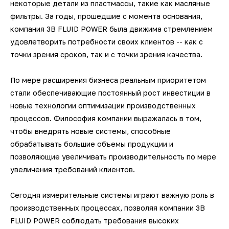
некоторые детали из пластмассы, такие как масляные
датчики
Фотограмметрические
3D-сканеры для трекеров
3D-сканеры для измерительных
Ручные 3D-сканеры ScanTech
кг
Kinematics
фильтры. За годы, прошедшие с момента основания,
Мультисенсорные измерительные
измерительные системы V-STARS
Промышленные роботы KUKA
Длиномеры
рук
3D-принтеры для печати гипсом
Принадлежности для КИМ
SLM-принтеры Sisma
компания 3B FLUID POWER была движима стремлением
машины Unimetro
Техническое 3D-зрение
Беспроводные контактные щупы
Ручные 3D-сканеры Creaform
Транспортные платформы KUKA
ПО BendingStudio
удовлетворить потребности своих клиентов -- как с
Автоматизированные станции
Системы фотограмметрии
Аксессуары и оснастка для рук
3D-принтеры для печати
точки зрения сроков, так и с точки зрения качества.
Hexagon
Лазерные 2D проекторы
полиамидами
Аксессуары и оснастка для
Ручные 3D-сканеры Scanform
Мобильные роботы KUKA
ПО Metrolog Metrologic Group
Оптические измерительные
трекеров
По мере расширения бизнеса реальным приоритетом
Автоматизированные станции
Программное обеспечение
машины
3D-принтеры для печати
стали обеспечивающие постоянный рост инвестиции в
Ручные 3D-сканеры AM.TECH
ПО PC-DMIS
SCANOLOGY и ScanTech
биоматериалами
новые технологии оптимизации производственных
процессов. Философия компании выражалась в том,
Приборы для измерения профиля и
Ручные 3D-сканеры ZG
ПО QUINDOS
Индивидуальные разработки по
чтобы внедрять новые системы, способные
формы
автоматизации
обрабатывать большие объемы продукции и
Наземные 3D-сканеры Leica
ПО TezetCAD 3D Rohrsoftware
позволяющие увеличивать производительность по мере
Тахеометры и теодолиты
увеличения требований клиентов.
Автоматизация
Наземные 3D-сканеры АТЛАС
ПО Autodesk PowerINSPECT
производственных процессов
Аксессуары для
Сегодня измерительные системы играют важную роль в
метрологического оборудования
Наземные 3D-сканеры FARO
ПО Inspire
производственных процессах, позволяя компании 3B
FLUID POWER соблюдать требования высоких