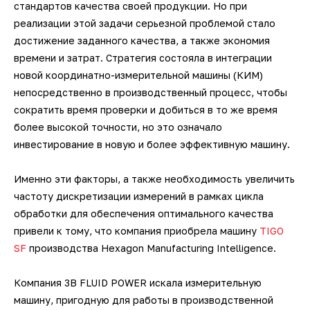
стандартов качества своей продукции. Но при
3D-сканеры для трекеров
ПО ESI Additive Manufacturing
реализации этой задачи серьезной проблемой стало
достижение заданного качества, а также экономия
3D-сканеры для измерительных
ПО Volume Graphics
времени и затрат. Стратегия состояла в интеграции
рук
новой координатно-измерительной машины (КИМ)
ПО TubeShaper
непосредственно в производственный процесс, чтобы
сократить время проверки и добиться в то же время
ПО GOM
более высокой точности, но это означало
инвестирование в новую и более эффективную машину.
Именно эти факторы, а также необходимость увеличить
частоту дискретизации измерений в рамках цикла
обработки для обеспечения оптимального качества
привели к тому, что компания приобрела машину
TIGO
SF
производства Hexagon Manufacturing Intelligence.
Компания 3B FLUID POWER искала измерительную
машину, пригодную для работы в производственной