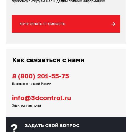
проконсультируем Вас и дадим полную информацию
3D-сканеры для трекеров
ПО ESI Additive Manufacturing
3D-сканеры для измерительных
ПО Volume Graphics
ХОЧУ УЗНАТЬ СТОИМОСТЬ
рук
ПО TubeShaper
ПО GOM
Как связаться с нами
8 (800) 201-55-75
Бесплатно по всей России
info@3dcontrol.ru
Электронная почта
?
ЗАДАТЬ СВОЙ ВОПРОС