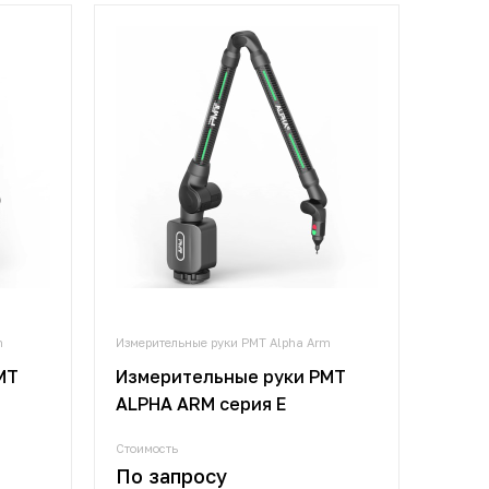
m
Измерительные руки PMT Alpha Arm
MT
Измерительные руки PMT
ALPHA ARM серия E
Стоимость
По запросу