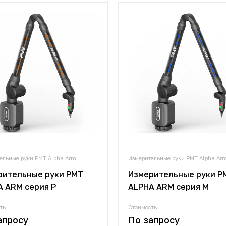
ельные руки PMT Alpha Arm
Измерительные руки PMT Alpha Ar
рительные руки PMT
Измерительные руки P
 ARM серия P
ALPHA ARM серия M
ть
Стоимость
апросу
По запросу