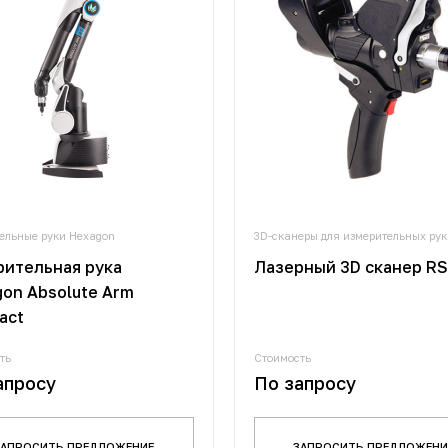
ельные руки Hexagon
3D-сканеры для измерительных рук
рительная рука
Лазерный 3D сканер R
on Absolute Arm
act
ть
Стоимость
апросу
По запросу
ЗАПРОСИТЬ ПРЕДЛОЖЕНИЕ
ЗАПРОСИТЬ ПРЕДЛОЖЕНИ