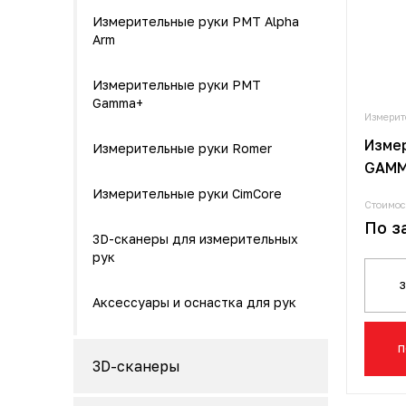
Измерительные руки PMT Alpha
Arm
Измерительные руки PMT
Gamma+
Измери
Изме
Измерительные руки Romer
GAMM
Измерительные руки CimCore
Стоимос
По з
3D-сканеры для измерительных
рук
Аксессуары и оснастка для рук
П
3D-сканеры