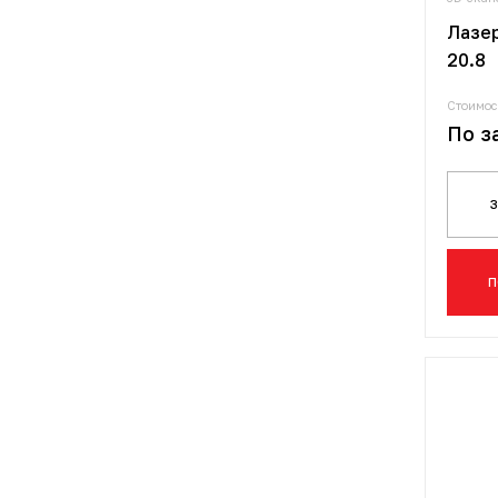
Лазер
20.8
Стоимос
По з
П