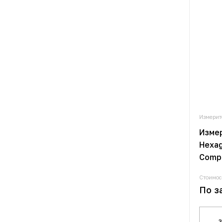
Измерит
Изме
Hexag
Comp
Стоимос
По з