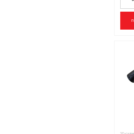
П
3D-скан