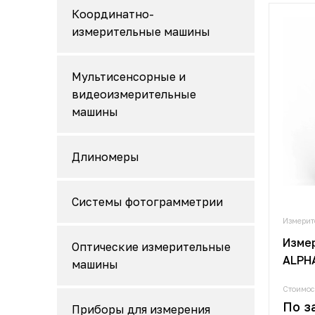
Координатно-
измерительные машины
Мультисенсорные и
видеоизмерительные
машины
Длиномеры
Системы фотограмметрии
Измерит
Изме
Оптические измерительные
ALPHA
машины
Стоимос
По з
Приборы для измерения