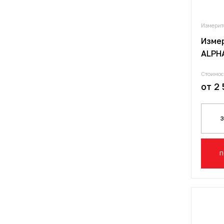
Измерит
Изме
ALPH
Стоимос
от 2 
П