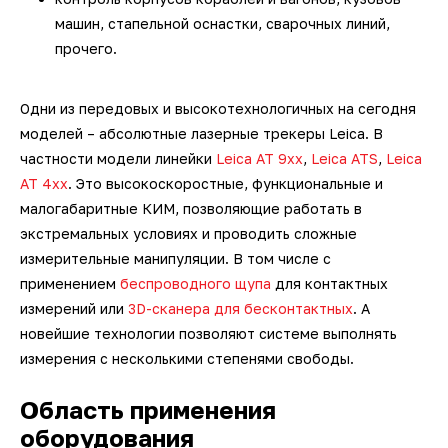
3D-сканеры для трекеров
ПО ESI Additive Manufacturing
машин, стапельной оснастки, сварочных линий,
прочего.
3D-сканеры для измерительных
ПО Volume Graphics
рук
Одни из передовых и высокотехнологичных на сегодня
ПО TubeShaper
моделей – абсолютные лазерные трекеры Leica. В
частности модели линейки
Leica AT 9xx
,
Leica ATS
,
Leica
ПО GOM
AT 4xx
. Это высокоскоростные, функциональные и
малогабаритные КИМ, позволяющие работать в
экстремальных условиях и проводить сложные
измерительные манипуляции. В том числе с
применением
беспроводного щупа
для контактных
измерений или
3D-сканера для бесконтактных
. А
новейшие технологии позволяют системе выполнять
измерения с несколькими степенями свободы.
Область применения
оборудования