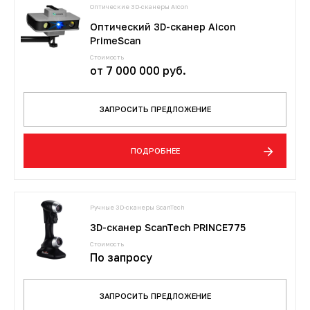
3D-сканеры для трекеров
ПО ESI Additive Manufacturing
Оптические 3D-сканеры Aicon
Оптический 3D-сканер Aicon
PrimeScan
3D-сканеры для измерительных
ПО Volume Graphics
Стоимость
рук
от 7 000 000 руб.
ПО TubeShaper
ЗАПРОСИТЬ ПРЕДЛОЖЕНИЕ
ПО GOM
ПОДРОБНЕЕ
Ручные 3D-сканеры ScanTech
3D-сканер ScanTech PRINCE775
Стоимость
По запросу
ЗАПРОСИТЬ ПРЕДЛОЖЕНИЕ