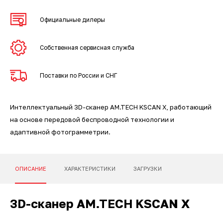
3D-сканеры для трекеров
ПО ESI Additive Manufacturing
Официальные дилеры
3D-сканеры для измерительных
ПО Volume Graphics
рук
Собственная сервисная служба
ПО TubeShaper
Поставки по России и СНГ
ПО GOM
Интеллектуальный 3D-сканер AM.TECH KSCAN X, работающий
на основе передовой беспроводной технологии и
адаптивной фотограмметрии.
ОПИСАНИЕ
ХАРАКТЕРИСТИКИ
ЗАГРУЗКИ
3D-сканер AM.TECH KSCAN X