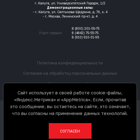
г. Калуга, ул. Университетский Городок, 1/2
Демонстрационные залы:
- г. Калуга, ул. Салтыкова-Щедрина, д. 76, к. 4
- г. Москва, Ленинский пр-кт, д. 4
8 (800) 201-55-75
Отдел продаж:
8 (4842) 75-55-75
8 (910) 910-31-95
Политика конфиденциальности
Согласие на обработку персональных данных
Использование cookie
Сайт использует в своей работе cookie-файлы,
«Яндекс.Метрика» и «AppMetrica». Если, прочитав
это сообщение, вы остаетесь на сайте, это означает,
ООО «3Д К» © 2017-2026. Все права
что вы согласны на применение данных технологий.
защищены. Не является
публичной офертой.
Разработка сайта
СОГЛАСЕН