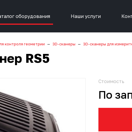
аталог оборудования
Наши услуги
Кон
ля контроля геометрии
3D-сканеры
3D-сканеры для измерит
нер RS5
Стоимость
По за