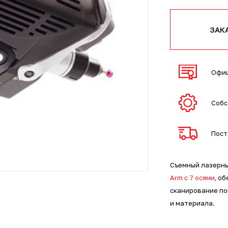
ЗАК
Офиц
Собс
Пост
Съемный лазерны
Arm с 7 осями
, о
сканирование по
и материала.