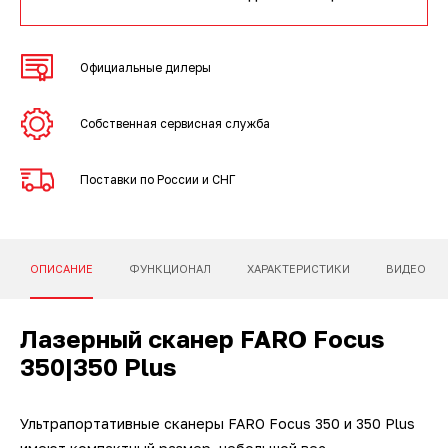
3D-сканеры для трекеров
ПО ESI Additive Manufacturing
3D-сканеры для измерительных
ПО Volume Graphics
Официальные дилеры
рук
ПО TubeShaper
Собственная сервисная служба
ПО GOM
Поставки по России и СНГ
ОПИСАНИЕ
ФУНКЦИОНАЛ
ХАРАКТЕРИСТИКИ
ВИДЕО
Лазерный сканер FARO Focus
350|350 Plus
Ультрапортативные сканеры FARO Focus 350 и 350 Plus