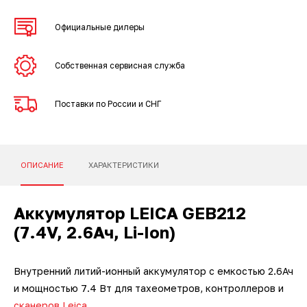
3D-сканеры для трекеров
ПО ESI Additive Manufacturing
Официальные дилеры
3D-сканеры для измерительных
ПО Volume Graphics
рук
Собственная сервисная служба
ПО TubeShaper
Поставки по России и СНГ
ПО GOM
ОПИСАНИЕ
ХАРАКТЕРИСТИКИ
Аккумулятор LEICA GEB212
(7.4V, 2.6Ач, Li-Ion)
Внутренний литий-ионный аккумулятор с емкостью 2.6Ач
и мощностью 7.4 Вт для тахеометров, контроллеров и
сканеров Leica
.