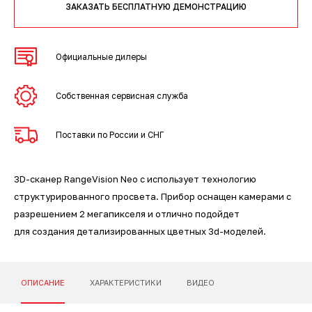
3D-сканеры для трекеров
ПО ESI Additive Manufacturing
ЗАКАЗАТЬ БЕСПЛАТНУЮ ДЕМОНСТРАЦИЮ
3D-сканеры для измерительных
ПО Volume Graphics
Официальные дилеры
рук
ПО TubeShaper
Собственная сервисная служба
ПО GOM
Поставки по России и СНГ
3D-сканер RangeVision Neo с использует технологию
структурированного просвета. Прибор оснащен камерами с
разрешением 2 мегапикселя и отлично подойдет
для создания детализированных цветных 3d-моделей.
ОПИСАНИЕ
ХАРАКТЕРИСТИКИ
ВИДЕО