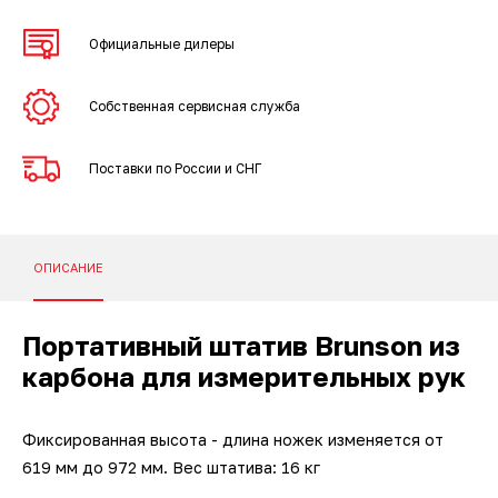
Наземные 3D-сканеры FARO
ПО ESI Additive Manufacturing
Официальные дилеры
3D-сканеры для трекеров
ПО Volume Graphics
Собственная сервисная служба
3D-сканеры для измерительных
ПО TubeShaper
рук
Поставки по России и СНГ
ПО GOM
ОПИСАНИЕ
Портативный штатив Brunson из
карбона для измерительных рук
Фиксированная высота - длина ножек изменяется от
619 мм до 972 мм. Вес штатива: 16 кг