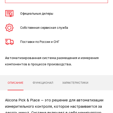
3D-сканеры для трекеров
ПО ESI Additive Manufacturing
Официальные дилеры
3D-сканеры для измерительных
ПО Volume Graphics
рук
Собственная сервисная служба
ПО TubeShaper
Поставки по России и СНГ
ПО GOM
Автоматизированная система размещения и измерения
компонентов в процессе производства.
ОПИСАНИЕ
ФУНКЦИОНАЛ
ХАРАКТЕРИСТИКИ
Alicona Pick & Place — это решение для автоматизации
измерительного контроля, которое настраивается за
десять минут. Система включает в себя манипулятор