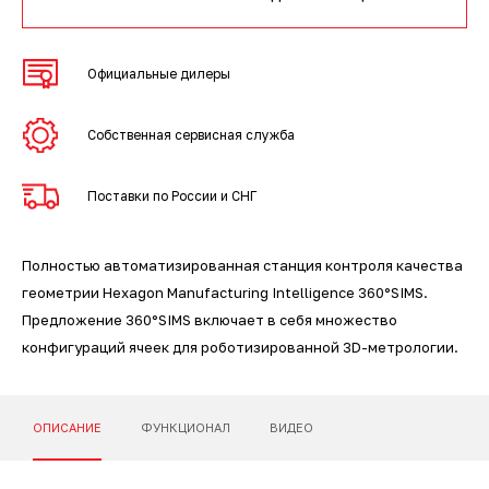
3D-сканеры для трекеров
ПО ESI Additive Manufacturing
3D-сканеры для измерительных
ПО Volume Graphics
Официальные дилеры
рук
ПО TubeShaper
Собственная сервисная служба
ПО GOM
Поставки по России и СНГ
Полностью автоматизированная станция контроля качества
геометрии Hexagon Manufacturing Intelligence 360°SIMS.
Предложение 360°SIMS включает в себя множество
конфигураций ячеек для роботизированной 3D-метрологии.
ОПИСАНИЕ
ФУНКЦИОНАЛ
ВИДЕО