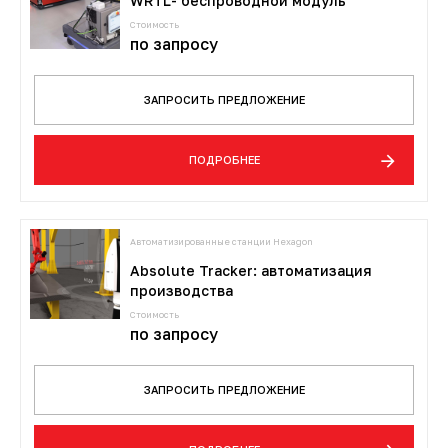
WRTL- беспроводной модуль
3D-сканеры для трекеров
ПО ESI Additive Manufacturing
Стоимость
по запросу
3D-сканеры для измерительных
ПО Volume Graphics
рук
ЗАПРОСИТЬ ПРЕДЛОЖЕНИЕ
ПО TubeShaper
ПОДРОБНЕЕ
ПО GOM
Автоматизированные станции Hexagon
Absolute Tracker: автоматизация
производства
Стоимость
по запросу
ЗАПРОСИТЬ ПРЕДЛОЖЕНИЕ