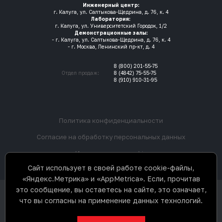
Инженерный центр:
г. Калуга, ул. Салтыкова-Щедрина, д. 76, к. 4
Лаборатория:
г. Калуга, ул. Университетский Городок, 1/2
Демонстрационные залы:
- г. Калуга, ул. Салтыкова-Щедрина, д. 76, к. 4
- г. Москва, Ленинский пр-кт, д. 4
8 (800) 201-55-75
Отдел продаж:
8 (4842) 75-55-75
8 (910) 910-31-95
Политика конфиденциальности
Согласие на обработку персональных данных
Использование cookie
Сайт использует в своей работе cookie-файлы,
«Яндекс.Метрика» и «AppMetrica». Если, прочитав
это сообщение, вы остаетесь на сайте, это означает,
ООО «3Д К» © 2017-2026. Все права
что вы согласны на применение данных технологий.
защищены. Не является
публичной офертой.