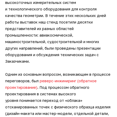
высокоточных измерительных систем
датчики
Фотограмметрические
3D-сканеры для трекеров
3D-сканеры для измерительных
Ручные 3D-сканеры ScanTech
кг
Kinematics
и технологического оборудования для контроля
Мультисенсорные измерительные
измерительные системы V-STARS
Промышленные роботы KUKA
Длиномеры
рук
3D-принтеры для печати гипсом
Принадлежности для КИМ
SLM-принтеры Sisma
качества геометрии. В течение этих нескольких дней
машины Unimetro
Техническое 3D-зрение
Беспроводные контактные щупы
Ручные 3D-сканеры Creaform
Транспортные платформы KUKA
ПО BendingStudio
работы выставок наш стенд посетили десятки
Автоматизированные станции
Системы фотограмметрии
Аксессуары и оснастка для рук
3D-принтеры для печати
представителей из разных областей
Hexagon
Лазерные 2D проекторы
полиамидами
Аксессуары и оснастка для
Ручные 3D-сканеры Scanform
Мобильные роботы KUKA
ПО Metrolog Metrologic Group
промышленности: авиакосмической,
Оптические измерительные
трекеров
машиностроительной, судостроительной и многих
Автоматизированные станции
Программное обеспечение
машины
3D-принтеры для печати
Ручные 3D-сканеры AM.TECH
ПО PC-DMIS
других направлений, были проведены презентации
SCANOLOGY и ScanTech
биоматериалами
оборудования и обсуждения технических задач с
Приборы для измерения профиля и
Заказчиками.
Ручные 3D-сканеры ZG
ПО QUINDOS
Индивидуальные разработки по
формы
автоматизации
Одним из основным вопросом, возникающим в процессе
Наземные 3D-сканеры Leica
ПО TezetCAD 3D Rohrsoftware
переговоров, был
реверс-инжиниринг (обратное
Тахеометры и теодолиты
Автоматизация
проектирование)
. Под процессом обратного
Наземные 3D-сканеры АТЛАС
ПО Autodesk PowerINSPECT
производственных процессов
проектирования в системах высокого
Аксессуары для
уровня понимается переход от «облака»
метрологического оборудования
Наземные 3D-сканеры FARO
ПО Inspire
отсканированных точек с физического образца изделия
(дизайн-макета или мастер-модели, отдельной детали,