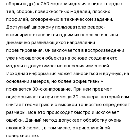
3D-сканеры для трекеров
ПО ESI Additive Manufacturing
сборки и др.) к CAD модели изделия в виде твердых
тел, сборок, поверхностных моделей, плоских
профилей, оговоренных в техническом задании.
3D-сканеры для измерительных
ПО Volume Graphics
Доступный широкому пользователю реверс-
рук
инжиниринг становится одним из перспективных и
ПО TubeShaper
динамично развивающихся направлений
проектирования. Он заключается в воспроизведении
ПО GOM
уже имеющегося объекта на основе создания его
модели с допустимостью внесения изменений.
Исходная информация может заноситься и вручную, на
основании замеров, но более эффективным
признается 3D-сканирование. При нем предмет
оцифровывается при помощи 3D-сканера, который сам
считает геометрию и с высокой точностью определяет
размеры. Все это происходит быстро и исключает
ошибки. Данный метод допускает обработку очень
сложной формы, в том числе, с криволинейной
поверхностью.