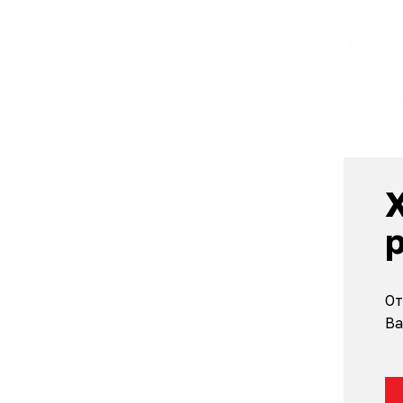
От
Ва