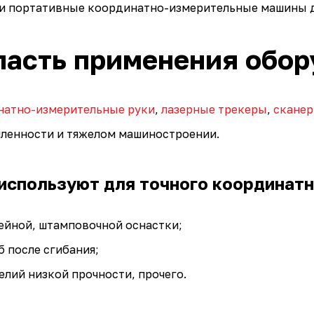
и портативные координатно-измерительные машины до
ласть применения обор
натно-измерительные руки
,
лазерные трекеры
,
скане
енности и тяжелом машиностроении.
используют для точного координатн
ейной, штамповочной оснастки;
б после сгибания;
елий низкой прочности, прочего.