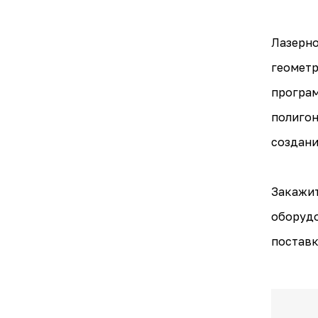
Лазерно
геометр
програм
полигон
создани
Закажит
оборудо
поставк