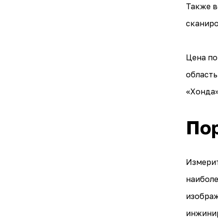
Также в
сканиро
Цена по
область
«Хонда»
По
Измерит
наиболе
изображ
инжинир