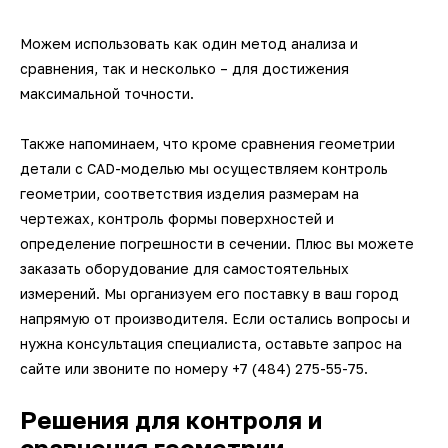
3D-сканеры для трекеров
ПО ESI Additive Manufacturing
Можем использовать как один метод анализа и
3D-сканеры для измерительных
ПО Volume Graphics
сравнения, так и несколько – для достижения
рук
максимальной точности.
ПО TubeShaper
Также напоминаем, что кроме сравнения геометрии
детали с CAD-моделью мы осуществляем контроль
ПО GOM
геометрии, соответствия изделия размерам на
чертежах, контроль формы поверхностей и
определение погрешности в сечении. Плюс вы можете
заказать оборудование для самостоятельных
измерений. Мы организуем его поставку в ваш город
напрямую от производителя. Если остались вопросы и
нужна консультация специалиста, оставьте запрос на
сайте или звоните по номеру +7 (484) 275-55-75.
Решения
для контроля и
сравнения геометрии