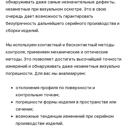
обнаруживать даже самые незначительные дефекты,
датчики
Фотограмметрические
3D-сканеры для трекеров
3D-сканеры для измерительных
Ручные 3D-сканеры ScanTech
кг
Kinematics
незаметные при визуальном осмотре. Это в свою
Мультисенсорные измерительные
измерительные системы V-STARS
Промышленные роботы KUKA
Длиномеры
рук
3D-принтеры для печати гипсом
Принадлежности для КИМ
SLM-принтеры Sisma
очередь дает возможность гарантировать
машины Unimetro
Техническое 3D-зрение
Беспроводные контактные щупы
Ручные 3D-сканеры Creaform
Транспортные платформы KUKA
ПО BendingStudio
безупречность дальнейшего серийного производства и
Автоматизированные станции
Системы фотограмметрии
Аксессуары и оснастка для рук
3D-принтеры для печати
сборки изделий.
Hexagon
Лазерные 2D проекторы
полиамидами
Аксессуары и оснастка для
Ручные 3D-сканеры Scanform
Мобильные роботы KUKA
ПО Metrolog Metrologic Group
Оптические измерительные
трекеров
Мы используем контактный и бесконтактный методы
Автоматизированные станции
Программное обеспечение
машины
3D-принтеры для печати
контроля, применяем механические и оптические
Ручные 3D-сканеры AM.TECH
ПО PC-DMIS
SCANOLOGY и ScanTech
биоматериалами
методы. Это позволяет достигать высочайшей точности
измерений и обнаруживать даже незаметные визуально
Приборы для измерения профиля и
Ручные 3D-сканеры ZG
ПО QUINDOS
Индивидуальные разработки по
погрешности. Для вас мы анализируем:
формы
автоматизации
Наземные 3D-сканеры Leica
ПО TezetCAD 3D Rohrsoftware
отклонения профиля по поверхности и
Тахеометры и теодолиты
контрольным точкам;
Автоматизация
Наземные 3D-сканеры АТЛАС
ПО Autodesk PowerINSPECT
погрешности формы изделия в пространстве или
производственных процессов
Аксессуары для
сечении;
метрологического оборудования
Наземные 3D-сканеры FARO
ПО Inspire
возможные тенденции изменений при серийном
производстве изделий.