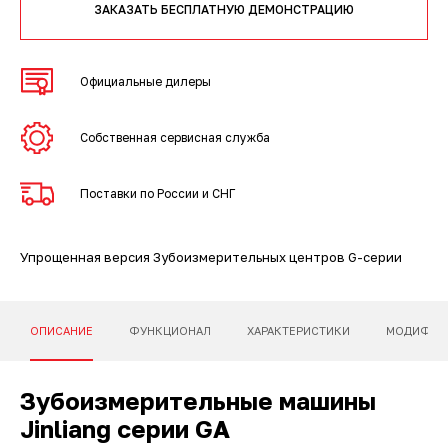
3D-сканеры для трекеров
ПО ESI Additive Manufacturing
ЗАКАЗАТЬ БЕСПЛАТНУЮ ДЕМОНСТРАЦИЮ
3D-сканеры для измерительных
ПО Volume Graphics
Официальные дилеры
рук
ПО TubeShaper
Собственная сервисная служба
ПО GOM
Поставки по России и СНГ
Упрощенная версия Зубоизмерительных центров G-серии
ОПИСАНИЕ
ФУНКЦИОНАЛ
ХАРАКТЕРИСТИКИ
МОДИФИК
Зубоизмерительные машины
Jinliang серии GA