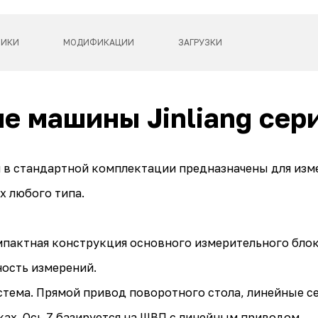
ТИКИ
МОДИФИКАЦИИ
ЗАГРУЗКИ
 машины Jinliang сер
и в стандартной комплектации предназначены для изм
х любого типа.
мпактная конструкция основного измерительного блок
ность измерений.
тема. Прямой привод поворотного стола, линейные сер
х. Ось Z базируется на ШВП с линейным приводом