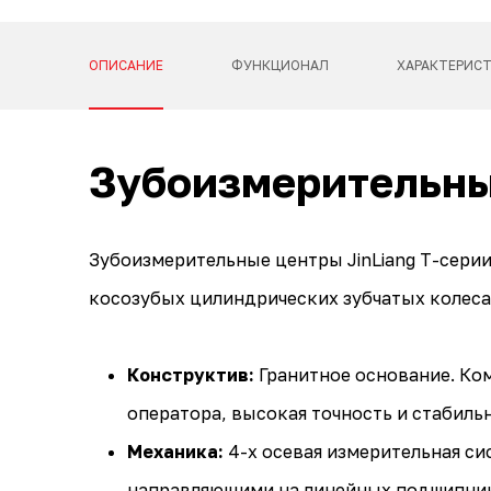
ОПИСАНИЕ
ФУНКЦИОНАЛ
ХАРАКТЕРИС
Зубоизмерительные
Зубоизмерительные центры JinLiang T-сери
косозубых цилиндрических зубчатых колеса
Конструктив:
Гранитное основание. Ко
оператора, высокая точность и стабиль
Механика:
4-х осевая измерительная сис
направляющими на линейных подшипника