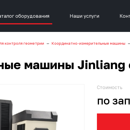
аталог оборудования
Наши услуги
Кон
ля контроля геометрии
Координатно-измерительные машины
ые машины Jinliang 
Стоимость
по за