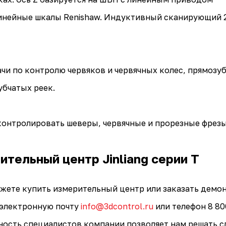
инейные шкалы Renishaw. Индуктивный сканирующий 
чи по контролю червяков и червячных колес, прямозуб
убчатых реек.
контролировать шеверы, червячные и прорезные фрез
ительный центр Jinliang серии T
ожете купить измерительный центр или заказать демо
 электронную почту
info@3dcontrol.ru
или телефон 8 80
ность специалистов компании позволяет нам решать с