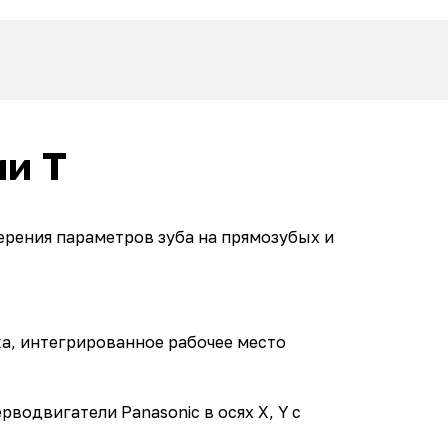
ии T
ерения параметров зуба на прямозубых и
а, интегрированное рабочее место
водвигатели Panasonic в осях X, Y с