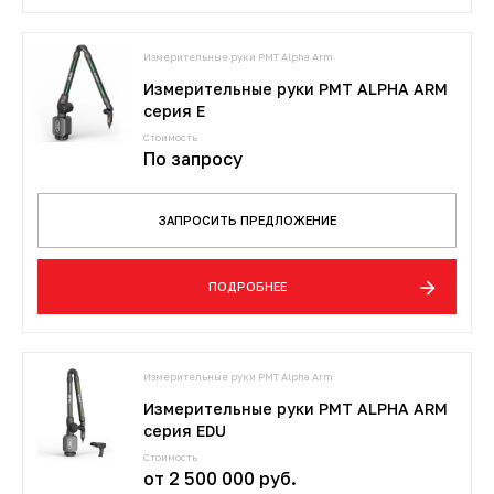
3D-сканеры для трекеров
ПО ESI Additive Manufacturing
Измерительные руки PMT Alpha Arm
3D-сканеры для измерительных
ПО Volume Graphics
Измерительные руки PMT ALPHA ARM
рук
серия E
ПО TubeShaper
Стоимость
По запросу
ПО GOM
ЗАПРОСИТЬ ПРЕДЛОЖЕНИЕ
ПОДРОБНЕЕ
Измерительные руки PMT Alpha Arm
Измерительные руки PMT ALPHA ARM
серия EDU
Стоимость
от 2 500 000 руб.